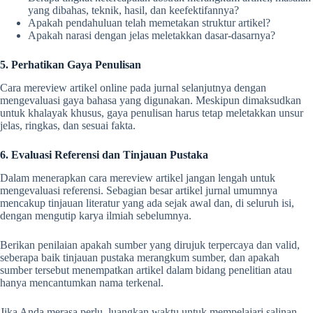
yang dibahas, teknik, hasil, dan keefektifannya?
Apakah pendahuluan telah memetakan struktur artikel?
Apakah narasi dengan jelas meletakkan dasar-dasarnya?
5. Perhatikan Gaya Penulisan
Cara mereview artikel online
pada jurnal selanjutnya dengan
mengevaluasi gaya bahasa yang digunakan. Meskipun dimaksudkan
untuk khalayak khusus, gaya penulisan harus tetap meletakkan unsur
jelas, ringkas, dan sesuai fakta.
6. Evaluasi Referensi dan Tinjauan Pustaka
Dalam menerapkan
cara mereview artikel
jangan lengah untuk
mengevaluasi referensi. Sebagian besar artikel jurnal umumnya
mencakup tinjauan literatur yang ada sejak awal dan, di seluruh isi,
dengan mengutip karya ilmiah sebelumnya.
Berikan penilaian apakah sumber yang dirujuk terpercaya dan valid,
seberapa baik tinjauan pustaka merangkum sumber, dan apakah
sumber tersebut menempatkan artikel dalam bidang penelitian atau
hanya mencantumkan nama terkenal.
Jika Anda merasa perlu, luangkan waktu untuk mempelajari salinan