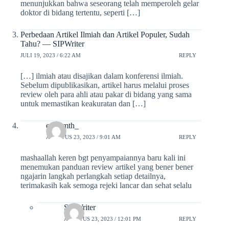
menunjukkan bahwa seseorang telah memperoleh gelar
doktor di bidang tertentu, seperti […]
Perbedaan Artikel Ilmiah dan Artikel Populer, Sudah
Tahu? — SIPWriter
JULI 19, 2023 / 6:22 AM
REPLY
[…] ilmiah atau disajikan dalam konferensi ilmiah.
Sebelum dipublikasikan, artikel harus melalui proses
review oleh para ahli atau pakar di bidang yang sama
untuk memastikan keakuratan dan […]
ervinmth_
AGUSTUS 23, 2023 / 9:01 AM
REPLY
mashaallah keren bgt penyampaiannya baru kali ini
menemukan panduan review artikel yang bener bener
ngajarin langkah perlangkah setiap detailnya,
terimakasih kak semoga rejeki lancar dan sehat selalu
SIPWriter
AGUSTUS 23, 2023 / 12:01 PM
REPLY