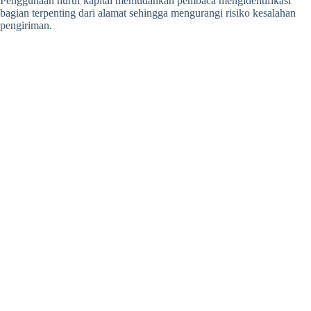
Penggunaan huruf kapital memudahkan pembaca mengidentifikasi
bagian terpenting dari alamat sehingga mengurangi risiko kesalahan
pengiriman.