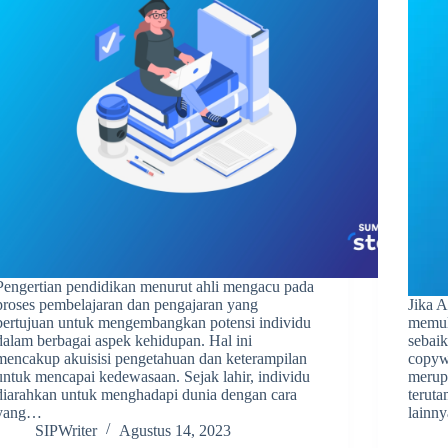
Pengertian pendidikan menurut ahli mengacu pada
proses pembelajaran dan pengajaran yang
Jika 
bertujuan untuk mengembangkan potensi individu
memula
dalam berbagai aspek kehidupan. Hal ini
sebaik
mencakup akuisisi pengetahuan dan keterampilan
copywr
untuk mencapai kedewasaan. Sejak lahir, individu
merupa
diarahkan untuk menghadapi dunia dengan cara
terut
yang…
lainn
SIPWriter
Agustus 14, 2023