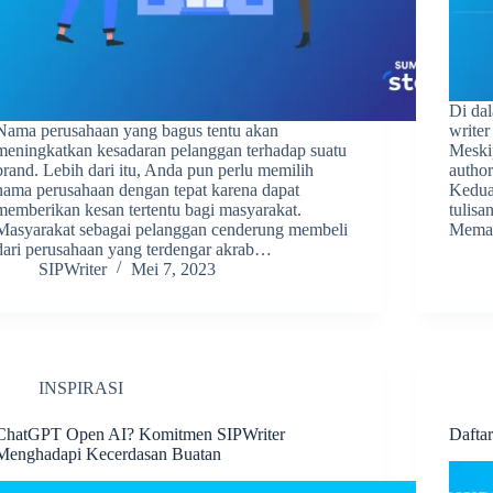
Di dal
Nama perusahaan yang bagus tentu akan
writer
meningkatkan kesadaran pelanggan terhadap suatu
Meski
brand. Lebih dari itu, Anda pun perlu memilih
autho
nama perusahaan dengan tepat karena dapat
Kedua
memberikan kesan tertentu bagi masyarakat.
tulisa
Masyarakat sebagai pelanggan cenderung membeli
Memah
dari perusahaan yang terdengar akrab…
SIPWriter
Mei 7, 2023
INSPIRASI
ChatGPT Open AI? Komitmen SIPWriter
Dafta
Menghadapi Kecerdasan Buatan